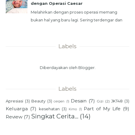
dengan Operasi Caesar
Melahirkan dengan proses operasi memang
bukan hal yang baru lagi. Sering terdengar dan
terbaca karena akses informasi yang mudah
didapat. Na...
Labels
Diberdayakan oleh
Blogger
.
Labels
Desain
(7)
Apresiasi
(3)
Beauty
(3)
JKT48
(3)
Gizi
(2)
cerpen
(1)
Keluarga
(7)
Part of My Life
(9)
kesehatan
(3)
Kimo
(1)
Singkat Cerita...
(14)
Review
(7)