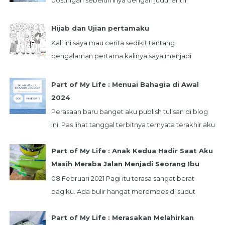
"Bersama Luve Litee:" , kali ini Kiko mau berbagi
tent...
Hijab dan Ujian pertamaku
Kali ini saya mau cerita sedikit tentang
pengalaman pertama kalinya saya menjadi
seorang akhwat. hehe... Bermula dari pertemuan
saya deng...
Part of My Life : Menuai Bahagia di Awal
2024
Perasaan baru banget aku publish tulisan di blog
ini. Pas lihat tanggal terbitnya ternyata terakhir aku
mengisi blog ini di bulan Mei tahun...
Part of My Life : Anak Kedua Hadir Saat Aku
Masih Meraba Jalan Menjadi Seorang Ibu
08 Februari 2021 Pagi itu terasa sangat berat
bagiku. Ada bulir hangat merembes di sudut
mataku. Dua garis merah itu terlihat samar di test
...
Part of My Life : Merasakan Melahirkan