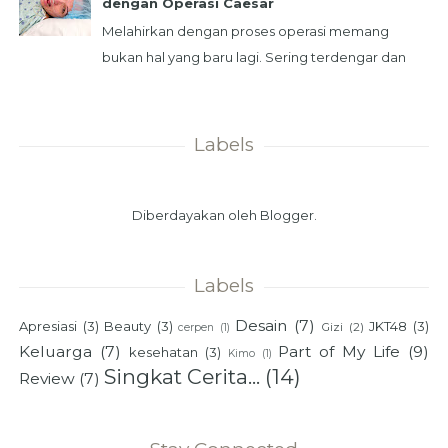
dengan Operasi Caesar
Melahirkan dengan proses operasi memang
bukan hal yang baru lagi. Sering terdengar dan
terbaca karena akses informasi yang mudah
didapat. Na...
Labels
Diberdayakan oleh
Blogger
.
Labels
Desain
(7)
Apresiasi
(3)
Beauty
(3)
JKT48
(3)
Gizi
(2)
cerpen
(1)
Keluarga
(7)
Part of My Life
(9)
kesehatan
(3)
Kimo
(1)
Singkat Cerita...
(14)
Review
(7)