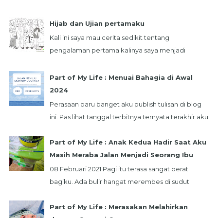
"Bersama Luve Litee:" , kali ini Kiko mau berbagi
tent...
Hijab dan Ujian pertamaku
Kali ini saya mau cerita sedikit tentang
pengalaman pertama kalinya saya menjadi
seorang akhwat. hehe... Bermula dari pertemuan
saya deng...
Part of My Life : Menuai Bahagia di Awal
2024
Perasaan baru banget aku publish tulisan di blog
ini. Pas lihat tanggal terbitnya ternyata terakhir aku
mengisi blog ini di bulan Mei tahun...
Part of My Life : Anak Kedua Hadir Saat Aku
Masih Meraba Jalan Menjadi Seorang Ibu
08 Februari 2021 Pagi itu terasa sangat berat
bagiku. Ada bulir hangat merembes di sudut
mataku. Dua garis merah itu terlihat samar di test
...
Part of My Life : Merasakan Melahirkan